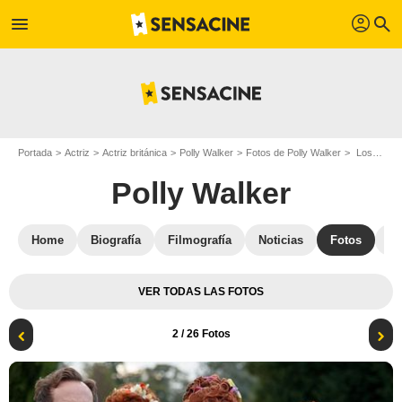
profil
menu
search
Portada
Actriz
Actriz británica
Polly Walker
Fotos de Polly Walker
Los Bridgerton : Foto Harriet Cains, Polly Walker, Ben Miller, Bessie Carter
Polly Walker
Home
Biografía
Filmografía
Noticias
Fotos
St
VER TODAS LAS FOTOS
2
/ 26 Fotos