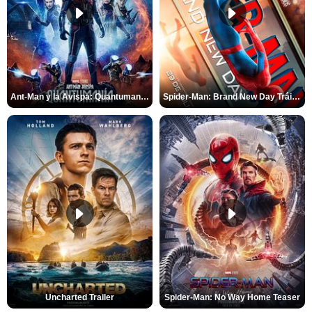
Ant-Man y la Avispa: Quantumanía Tráiler (2)
Spider-Man: Brand New Day Tráiler (3)
Uncharted Trailer
Spider-Man: No Way Home Teaser