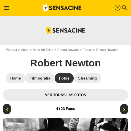
profil
menu
search
Portada
Actor
Actor británico
Robert Newton
Fotos de Robert Newton
Posada
Robert Newton
Home
Filmografía
Fotos
Streaming
VER TODAS LAS FOTOS
4
/ 23 Fotos