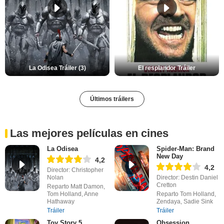
La Odisea Tráiler (3)
El resplandor Tráiler
Últimos tráilers
Las mejores películas en cines
La Odisea
Spider-Man: Brand
New Day
4,2
4,2
Director: Christopher
Nolan
Director: Destin Daniel
Cretton
Reparto Matt Damon,
Tom Holland, Anne
Reparto Tom Holland,
Hathaway
Zendaya, Sadie Sink
Tráiler
Tráiler
Toy Story 5
Obsession