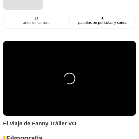
12
5
años de carrera
papeles en películas y series
El viaje de Fanny Tráiler VO
Filmografía