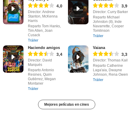
4,0
3,9
Director: Andrew
Director: Curry Barker
Stanton, McKenna
Reparto Michael
Harris
Johnston (II), Inde
Reparto Tom Hanks,
Navarrette, Cooper
Tim Allen, Joan
Tomlinson
Cusack
Tráiler
Tráiler
Haciendo amigos
Vaiana
3,4
3,3
Director: David
Director: Thomas Kail
Marqués
Reparto Catherine
Reparto Antonio
Laga'aia, Dwayne
Resines, Quim
Johnson, Rena Owen
Gutiérrez, Megan
Tráiler
Montaner
Tráiler
Mejores películas en cines