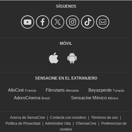
SÍGUENOS
MÓVIL
SENSACINE EN EL EXTRANJERO
AlloCiné
Filmstarts
Beyazperde
Francia
Alemania
Turquía
AdoroCinema
Sensacine México
Brasil
México
Acerca de SensaCine
|
Contacta con nosotros
|
Términos de uso
|
Política de Privacidad
|
Administrar Utiq
|
©SensaCine
|
Preferencias de
cookies