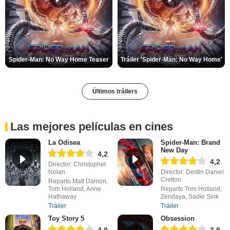
Spider-Man: No Way Home Teaser
Tráiler 'Spider-Man: No Way Home'
Últimos tráilers
Las mejores películas en cines
La Odisea
Spider-Man: Brand
New Day
4,2
4,2
Director: Christopher
Nolan
Director: Destin Daniel
Cretton
Reparto Matt Damon,
Tom Holland, Anne
Reparto Tom Holland,
Hathaway
Zendaya, Sadie Sink
Tráiler
Tráiler
Toy Story 5
Obsession