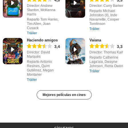
4,0
3,9
Director: Andrew
Director: Curry Barker
Stanton, McKenna
Reparto Michael
Harris
Johnston (II), Inde
Reparto Tom Hanks,
Navarrette, Cooper
Tim Allen, Joan
Tomlinson
Cusack
Tráiler
Tráiler
Haciendo amigos
Vaiana
3,4
3,3
Director: David
Director: Thomas Kail
Marqués
Reparto Catherine
Reparto Antonio
Laga'aia, Dwayne
Resines, Quim
Johnson, Rena Owen
Gutiérrez, Megan
Tráiler
Montaner
Tráiler
Mejores películas en cines