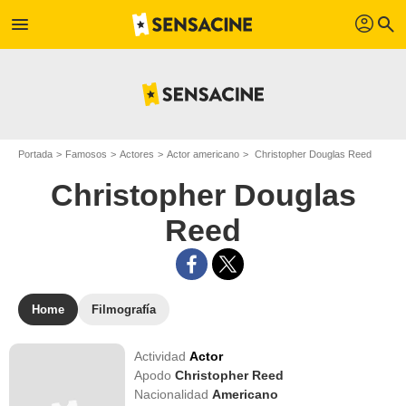
profil
menu
search
Portada
Famosos
Actores
Actor americano
Christopher Douglas Reed
Christopher Douglas
Reed
Home
Filmografía
Actividad
Actor
Apodo
Christopher Reed
Nacionalidad
Americano