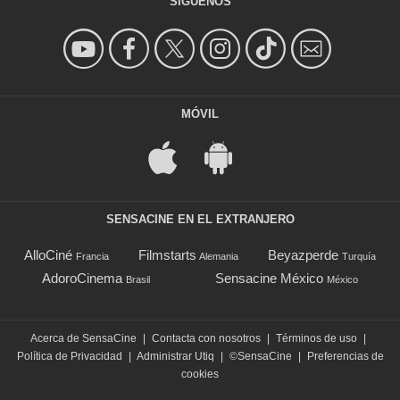
SÍGUENOS
MÓVIL
SENSACINE EN EL EXTRANJERO
AlloCiné
Filmstarts
Beyazperde
Francia
Alemania
Turquía
AdoroCinema
Sensacine México
Brasil
México
Acerca de SensaCine
|
Contacta con nosotros
|
Términos de uso
|
Política de Privacidad
|
Administrar Utiq
|
©SensaCine
|
Preferencias de
cookies