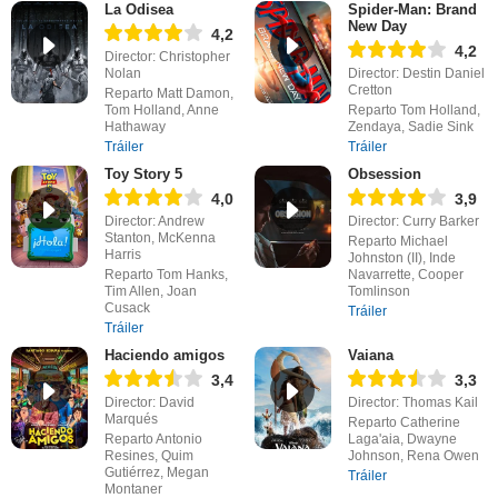
La Odisea
Spider-Man: Brand
New Day
4,2
4,2
Director: Christopher
Nolan
Director: Destin Daniel
Cretton
Reparto Matt Damon,
Tom Holland, Anne
Reparto Tom Holland,
Hathaway
Zendaya, Sadie Sink
Tráiler
Tráiler
Toy Story 5
Obsession
4,0
3,9
Director: Andrew
Director: Curry Barker
Stanton, McKenna
Reparto Michael
Harris
Johnston (II), Inde
Reparto Tom Hanks,
Navarrette, Cooper
Tim Allen, Joan
Tomlinson
Cusack
Tráiler
Tráiler
Haciendo amigos
Vaiana
3,4
3,3
Director: David
Director: Thomas Kail
Marqués
Reparto Catherine
Reparto Antonio
Laga'aia, Dwayne
Resines, Quim
Johnson, Rena Owen
Gutiérrez, Megan
Tráiler
Montaner