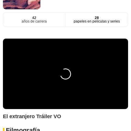
42
28
años de carrera
papeles en películas y series
El extranjero Tráiler VO
Filmografía