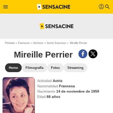
profil
menu
search
Portada
Famosos
Actrizes
Actriz francesa
Mireille Perrier
Mireille Perrier
Home
Filmografía
Fotos
Streaming
Actividad
Actriz
Nacionalidad
Francesa
Nacimiento
14 de noviembre de 1959
Edad
66
años