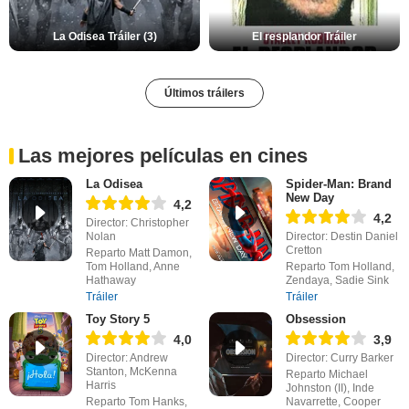
La Odisea Tráiler (3)
El resplandor Tráiler
Últimos tráilers
Las mejores películas en cines
La Odisea
Spider-Man: Brand
New Day
4,2
4,2
Director: Christopher
Nolan
Director: Destin Daniel
Cretton
Reparto Matt Damon,
Tom Holland, Anne
Reparto Tom Holland,
Hathaway
Zendaya, Sadie Sink
Tráiler
Tráiler
Toy Story 5
Obsession
4,0
3,9
Director: Andrew
Director: Curry Barker
Stanton, McKenna
Reparto Michael
Harris
Johnston (II), Inde
Reparto Tom Hanks,
Navarrette, Cooper