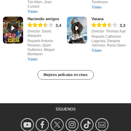
Tim Allen, Joan
Tomlinson
Cusack
Tráiler
Tráiler
Haciendo amigos
Vaiana
3,4
3,3
Director: David
Director: Thomas Kail
Marqués
Reparto Catherine
Reparto Antonio
Laga'aia, Dwayne
Resines, Quim
Johnson, Rena Owen
Gutiérrez, Megan
Tráiler
Montaner
Tráiler
Mejores películas en cines
SÍGUENOS