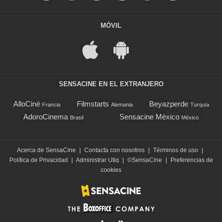
MÓVIL
SENSACINE EN EL EXTRANJERO
AlloCiné
Filmstarts
Beyazperde
Francia
Alemania
Turquía
AdoroCinema
Sensacine México
Brasil
México
Acerca de SensaCine
|
Contacta con nosotros
|
Términos de uso
|
Política de Privacidad
|
Administrar Utiq
|
©SensaCine
|
Preferencias de
cookies