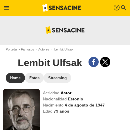
profil
menu
search
Portada
Famosos
Actores
Lembit Ulfsak
Lembit Ulfsak
Home
Fotos
Streaming
Actividad
Actor
Nacionalidad
Estonio
Nacimiento
4 de agosto de 1947
Edad
79
años