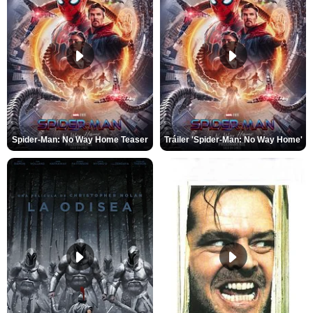
Spider-Man: No Way Home Teaser
Tráiler 'Spider-Man: No Way Home'