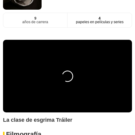
9
4
años de carrera
papeles en películas y series
La clase de esgrima Tráiler
Filmografía