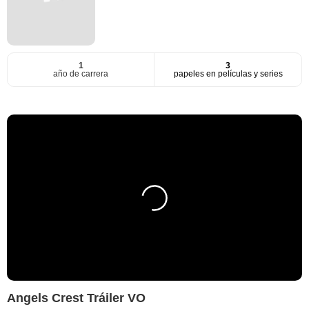
1
3
año de carrera
papeles en películas y series
Angels Crest Tráiler VO