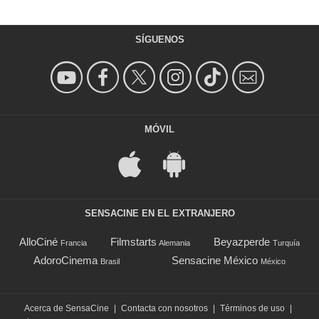
SÍGUENOS
MÓVIL
SENSACINE EN EL EXTRANJERO
AlloCiné
Filmstarts
Beyazperde
Francia
Alemania
Turquía
AdoroCinema
Sensacine México
Brasil
México
Acerca de SensaCine
|
Contacta con nosotros
|
Términos de uso
|