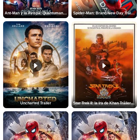
Ant-Man y la Avispa: Quantumanía Tráiler (2)
Spider-Man: Brand New Day Tráiler (3)
Uncharted Trailer
Star Trek II: la ira de Khan Tráiler VO