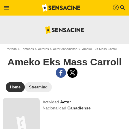
profil
menu
search
Portada
Famosos
Actores
Actor canadiense
Ameko Eks Mass Carroll
Ameko Eks Mass Carroll
Home
Streaming
Actividad
Actor
Nacionalidad
Canadiense