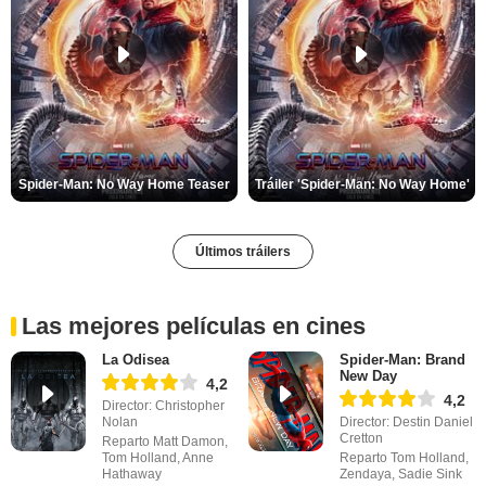
Spider-Man: No Way Home Teaser
Tráiler 'Spider-Man: No Way Home'
Últimos tráilers
Las mejores películas en cines
La Odisea
Spider-Man: Brand
New Day
4,2
4,2
Director: Christopher
Nolan
Director: Destin Daniel
Cretton
Reparto Matt Damon,
Tom Holland, Anne
Reparto Tom Holland,
Hathaway
Zendaya, Sadie Sink