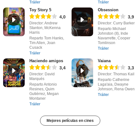
Tráiler
Tráiler
Toy Story 5
Obsession
4,0
3,9
Director: Andrew
Director: Curry Barker
Stanton, McKenna
Reparto Michael
Harris
Johnston (II), Inde
Reparto Tom Hanks,
Navarrette, Cooper
Tim Allen, Joan
Tomlinson
Cusack
Tráiler
Tráiler
Haciendo amigos
Vaiana
3,4
3,3
Director: David
Director: Thomas Kail
Marqués
Reparto Catherine
Reparto Antonio
Laga'aia, Dwayne
Resines, Quim
Johnson, Rena Owen
Gutiérrez, Megan
Tráiler
Montaner
Tráiler
Mejores películas en cines