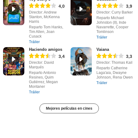
4,0
3,9
Director: Andrew
Director: Curry Barker
Stanton, McKenna
Reparto Michael
Harris
Johnston (II), Inde
Reparto Tom Hanks,
Navarrette, Cooper
Tim Allen, Joan
Tomlinson
Cusack
Tráiler
Tráiler
Haciendo amigos
Vaiana
3,4
3,3
Director: David
Director: Thomas Kail
Marqués
Reparto Catherine
Reparto Antonio
Laga'aia, Dwayne
Resines, Quim
Johnson, Rena Owen
Gutiérrez, Megan
Tráiler
Montaner
Tráiler
Mejores películas en cines