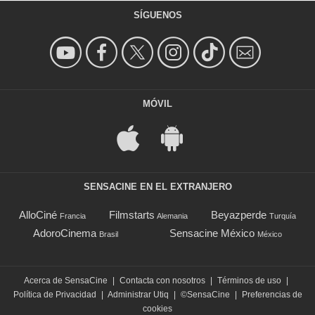
SÍGUENOS
MÓVIL
SENSACINE EN EL EXTRANJERO
AlloCiné
Filmstarts
Beyazperde
Francia
Alemania
Turquía
AdoroCinema
Sensacine México
Brasil
México
Acerca de SensaCine
|
Contacta con nosotros
|
Términos de uso
|
Política de Privacidad
|
Administrar Utiq
|
©SensaCine
|
Preferencias de
cookies