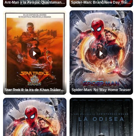
Ant-Man y la Avispa: Quantumanía Tráiler (2)
Spider-Man: Brand New Day Tráiler (3)
Star Trek II: la ira de Khan Tráiler VO
Spider-Man: No Way Home Teaser