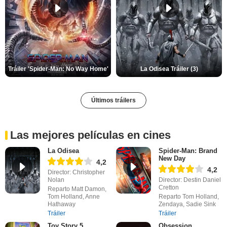
Tráiler 'Spider-Man: No Way Home'
La Odisea Tráiler (3)
Últimos tráilers
Las mejores películas en cines
La Odisea
Spider-Man: Brand
New Day
4,2
4,2
Director: Christopher
Nolan
Director: Destin Daniel
Cretton
Reparto Matt Damon,
Tom Holland, Anne
Reparto Tom Holland,
Hathaway
Zendaya, Sadie Sink
Tráiler
Tráiler
Toy Story 5
Obsession