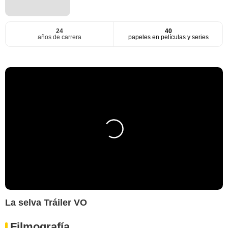
24
40
años de carrera
papeles en películas y series
La selva Tráiler VO
Filmografía