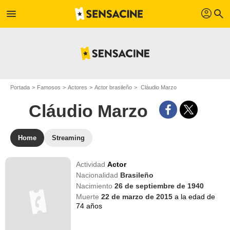
profil
menu
search
Portada
Famosos
Actores
Actor brasileño
Cláudio Marzo
Cláudio Marzo
Home
Streaming
Actividad
Actor
Nacionalidad
Brasileño
Nacimiento
26 de septiembre de 1940
Muerte
22 de marzo de 2015
a la edad de
74 años