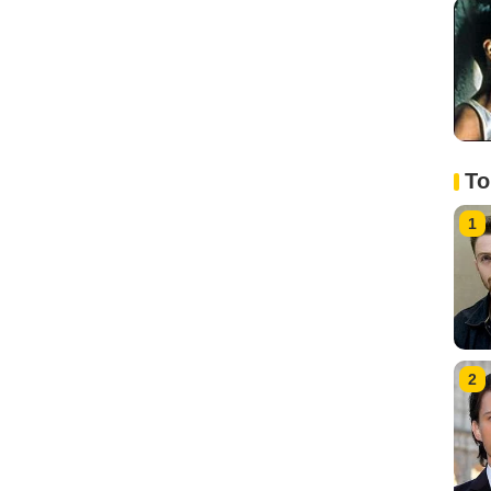
To
1
2