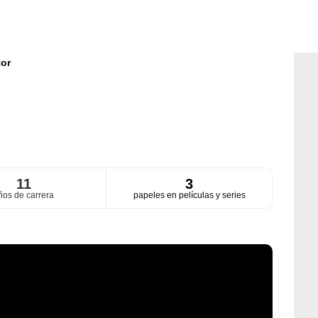
or
11
3
ños de carrera
papeles en películas y series