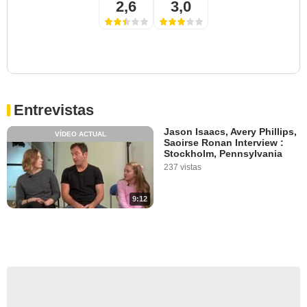
2,6
3,0
Entrevistas
Jason Isaacs, Avery Phillips,
VÍDEO ACTUAL
Saoirse Ronan Interview :
Stockholm, Pennsylvania
237 vistas
9:12