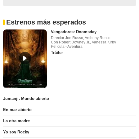
Estrenos más esperados
Vengadores: Doomsday
Director Joe Russo, Anthony Russo
Con Robert Downey Jr., Vanessa Kirby
Película - Aventura
Tráiler
Jumanji: Mundo abierto
En mar abierto
La otra madre
Yo soy Rocky