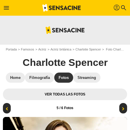
profil
menu
search
Portada
Famosos
Actriz
Actriz británica
Charlotte Spencer
Foto Charlotte Spencer
Charlotte Spencer
Home
Filmografía
Fotos
Streaming
VER TODAS LAS FOTOS
5
/ 6 Fotos