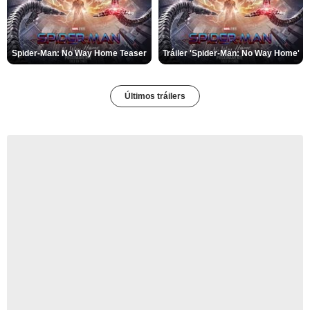
Spider-Man: No Way Home Teaser
Tráiler 'Spider-Man: No Way Home'
Últimos tráilers