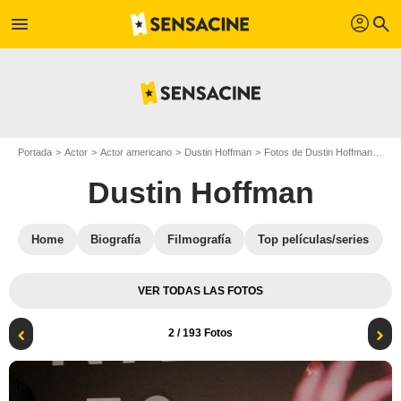
profil
menu
search
Portada
Actor
Actor americano
Dustin Hoffman
Fotos de Dustin Hoffman
Kun
Dustin Hoffman
Home
Biografía
Filmografía
Top películas/series
VER TODAS LAS FOTOS
2
/ 193 Fotos