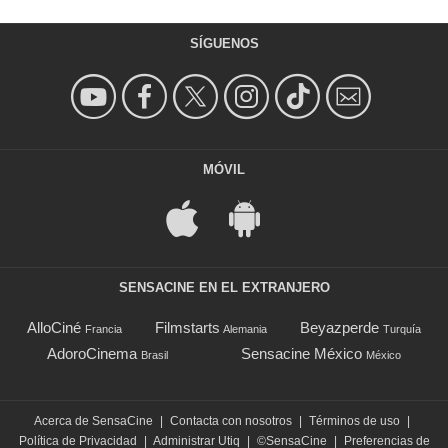
SÍGUENOS
MÓVIL
SENSACINE EN EL EXTRANJERO
AlloCiné
Filmstarts
Beyazperde
Francia
Alemania
Turquía
AdoroCinema
Sensacine México
Brasil
México
Acerca de SensaCine
|
Contacta con nosotros
|
Términos de uso
|
Política de Privacidad
|
Administrar Utiq
|
©SensaCine
|
Preferencias de