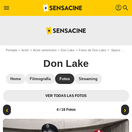
profil
menu
search
Portada
Actor
Actor americano
Don Lake
Fotos de Don Lake
Space Force : Foto Noah Emmerich, Don Lake, Brandon Molale
Don Lake
Home
Filmografía
Fotos
Streaming
VER TODAS LAS FOTOS
4
/ 16 Fotos