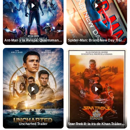
Ant-Man y la Avispa: Quantumanía Tráiler (2)
Spider-Man: Brand New Day Tráiler (3)
Uncharted Trailer
Star Trek II: la ira de Khan Tráiler VO