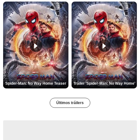
Spider-Man: No Way Home Teaser
Tráiler 'Spider-Man: No Way Home'
Últimos tráilers