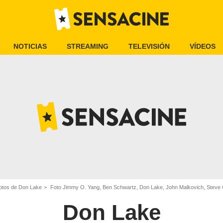
NOTICIAS
STREAMING
TELEVISIÓN
VÍDEOS
otos de Don Lake
Foto Jimmy O. Yang, Ben Schwartz, Don Lake, John Malkovich, Steve C
Don Lake