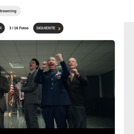
treaming
R
3
/ 16 Fotos
SIGUIENTE