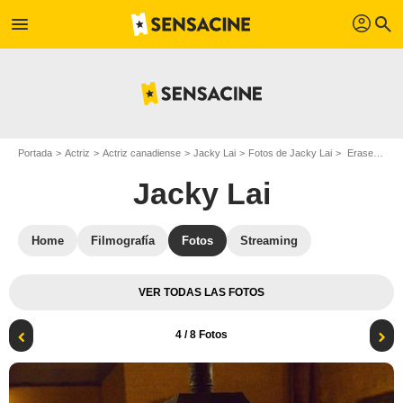
profil
menu
search
Portada
Actriz
Actriz canadiense
Jacky Lai
Fotos de Jacky Lai
Eraser: Reborn : Foto Dominic Sherwood, Jacky Lai
Jacky Lai
Home
Filmografía
Fotos
Streaming
VER TODAS LAS FOTOS
4
/ 8 Fotos