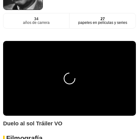
34
27
años de carrera
papeles en películas y series
Duelo al sol Tráiler VO
Filmografía