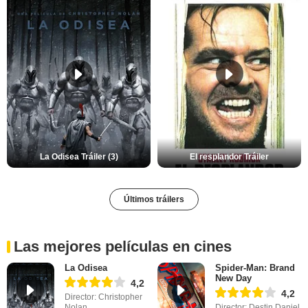
La Odisea Tráiler (3)
El resplandor Tráiler
Últimos tráilers
Las mejores películas en cines
La Odisea
Spider-Man: Brand
New Day
4,2
4,2
Director: Christopher
Nolan
Director: Destin Daniel