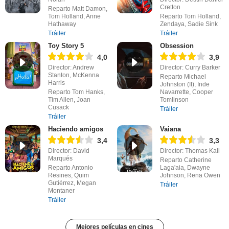
Cretton
Reparto Matt Damon,
Tom Holland, Anne
Reparto Tom Holland,
Hathaway
Zendaya, Sadie Sink
Tráiler
Tráiler
Toy Story 5
Obsession
4,0
3,9
Director: Andrew
Director: Curry Barker
Stanton, McKenna
Reparto Michael
Harris
Johnston (II), Inde
Reparto Tom Hanks,
Navarrette, Cooper
Tim Allen, Joan
Tomlinson
Cusack
Tráiler
Tráiler
Haciendo amigos
Vaiana
3,4
3,3
Director: David
Director: Thomas Kail
Marqués
Reparto Catherine
Reparto Antonio
Laga'aia, Dwayne
Resines, Quim
Johnson, Rena Owen
Gutiérrez, Megan
Tráiler
Montaner
Tráiler
Mejores películas en cines