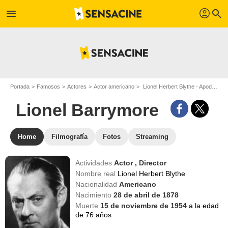
profil
menu
search
Portada
Famosos
Actores
Actor americano
Lionel Herbert Blythe - Apodo : Lionel Barrymore
Lionel Barrymore
Home
Filmografía
Fotos
Streaming
Actividades
Actor
,
Director
Nombre real
Lionel Herbert Blythe
Nacionalidad
Americano
Nacimiento
28 de abril de 1878
Muerte
15 de noviembre de 1954
a la edad
de 76 años