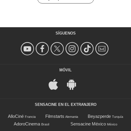
SÍGUENOS
MÓVIL
SENSACINE EN EL EXTRANJERO
AlloCiné
Filmstarts
Beyazperde
Francia
Alemania
Turquía
AdoroCinema
Sensacine México
Brasil
México