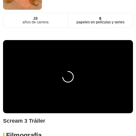
28
6
años de carrera
papeles en películas y series
Scream 3 Tráiler
Filmografía