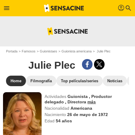
profil
menu
search
Portada
Famosos
Guionistaes
Guionista americana
Julie Plec
Julie Plec
Home
Filmografía
Top películas/series
Noticias
S
Actividades
Guionista
,
Productor
delegado
,
Directora
más
Nacionalidad
Americana
Nacimiento
26 de mayo de 1972
Edad
54
años