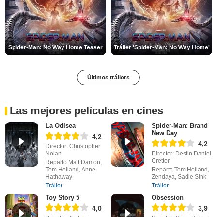
Spider-Man: No Way Home Teaser
Tráiler 'Spider-Man: No Way Home'
Últimos tráilers
Las mejores películas en cines
La Odisea
Spider-Man: Brand
New Day
4,2
4,2
Director: Christopher
Nolan
Director: Destin Daniel
Cretton
Reparto Matt Damon,
Tom Holland, Anne
Reparto Tom Holland,
Hathaway
Zendaya, Sadie Sink
Tráiler
Tráiler
Toy Story 5
Obsession
4,0
3,9