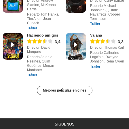
Director: Andrew
Director: Curry Barker
Stanton, McKenna
Reparto Michael
Harris
Johnston (II), Inde
Reparto Tom Hanks,
Navarrette, Cooper
Tim Allen, Joan
Tomlinson
Cusack
Tráiler
Tráiler
Haciendo amigos
Vaiana
3,4
3,3
Director: David
Director: Thomas Kail
Marqués
Reparto Catherine
Reparto Antonio
Laga'aia, Dwayne
Resines, Quim
Johnson, Rena Owen
Gutiérrez, Megan
Tráiler
Montaner
Tráiler
Mejores películas en cines
SÍGUENOS