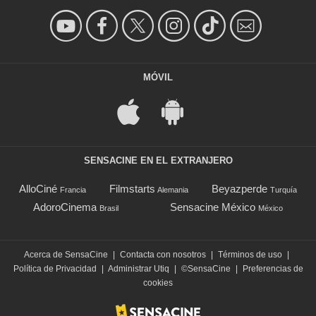
MÓVIL
SENSACINE EN EL EXTRANJERO
AlloCiné
Filmstarts
Beyazperde
Francia
Alemania
Turquía
AdoroCinema
Sensacine México
Brasil
México
Acerca de SensaCine
|
Contacta con nosotros
|
Términos de uso
|
Política de Privacidad
|
Administrar Utiq
|
©SensaCine
|
Preferencias de
cookies