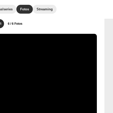
as/series
Fotos
Streaming
R
6
/ 6 Fotos