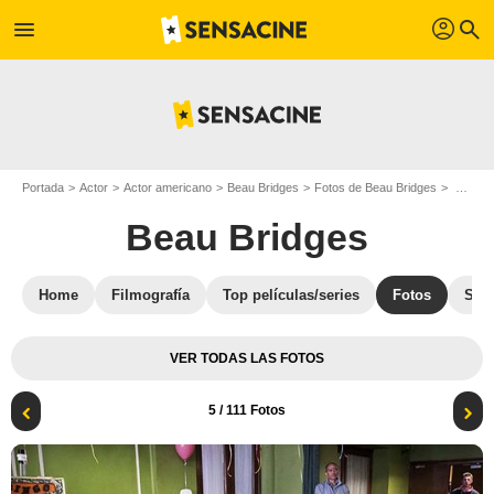
profil
menu
search
Portada
Actor
Actor americano
Beau Bridges
Fotos de Beau Bridges
Foto Clive Russell, Tom Berenger, Louis Gossett Jr., Beau Bridges
Beau Bridges
Home
Filmografía
Top películas/series
Fotos
Str
VER TODAS LAS FOTOS
5
/ 111 Fotos