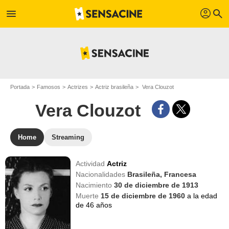
profil
menu
search
Portada
Famosos
Actrizes
Actriz brasileña
Vera Clouzot
Vera Clouzot
Home
Streaming
Actividad
Actriz
Nacionalidades
Brasileña,
Francesa
Nacimiento
30 de diciembre de 1913
Muerte
15 de diciembre de 1960
a la edad
de 46 años