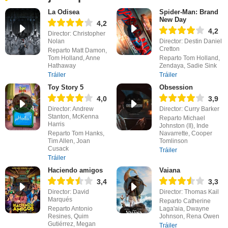
La Odisea
Spider-Man: Brand
New Day
4,2
4,2
Director: Christopher
Nolan
Director: Destin Daniel
Cretton
Reparto Matt Damon,
Tom Holland, Anne
Reparto Tom Holland,
Hathaway
Zendaya, Sadie Sink
Tráiler
Tráiler
Toy Story 5
Obsession
4,0
3,9
Director: Andrew
Director: Curry Barker
Stanton, McKenna
Reparto Michael
Harris
Johnston (II), Inde
Reparto Tom Hanks,
Navarrette, Cooper
Tim Allen, Joan
Tomlinson
Cusack
Tráiler
Tráiler
Haciendo amigos
Vaiana
3,4
3,3
Director: David
Director: Thomas Kail
Marqués
Reparto Catherine
Reparto Antonio
Laga'aia, Dwayne
Resines, Quim
Johnson, Rena Owen
Gutiérrez, Megan
Tráiler