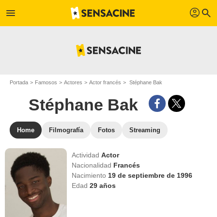
profil
menu
search
Portada
Famosos
Actores
Actor francés
Stéphane Bak
Stéphane Bak
Home
Filmografía
Fotos
Streaming
Actividad
Actor
Nacionalidad
Francés
Nacimiento
19 de septiembre de 1996
Edad
29
años