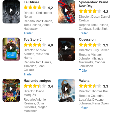
La Odisea
Spider-Man: Brand
New Day
4,2
4,2
Director: Christopher
Nolan
Director: Destin Daniel
Cretton
Reparto Matt Damon,
Tom Holland, Anne
Reparto Tom Holland,
Hathaway
Zendaya, Sadie Sink
Tráiler
Tráiler
Toy Story 5
Obsession
4,0
3,9
Director: Andrew
Director: Curry Barker
Stanton, McKenna
Reparto Michael
Harris
Johnston (II), Inde
Reparto Tom Hanks,
Navarrette, Cooper
Tim Allen, Joan
Tomlinson
Cusack
Tráiler
Tráiler
Haciendo amigos
Vaiana
3,4
3,3
Director: David
Director: Thomas Kail
Marqués
Reparto Catherine
Reparto Antonio
Laga'aia, Dwayne
Resines, Quim
Johnson, Rena Owen
Gutiérrez, Megan
Tráiler
Montaner