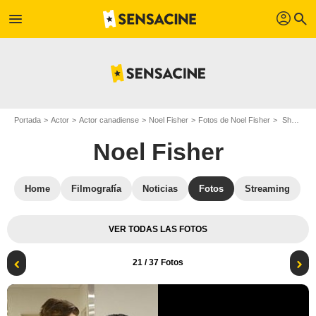
profil
menu
search
Portada
Actor
Actor canadiense
Noel Fisher
Fotos de Noel Fisher
Shameless (US) : Foto Cameron Monaghan, Noel Fisher
Noel Fisher
Home
Filmografía
Noticias
Fotos
Streaming
VER TODAS LAS FOTOS
21
/ 37 Fotos