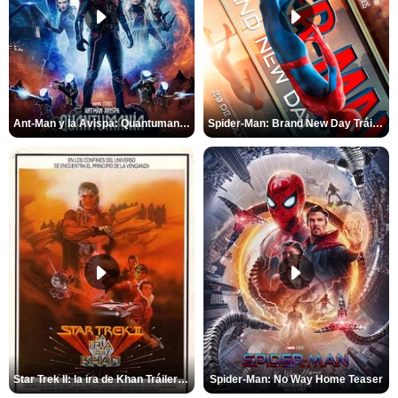
Ant-Man y la Avispa: Quantumanía Tráiler (2)
Spider-Man: Brand New Day Tráiler (3)
Star Trek II: la ira de Khan Tráiler VO
Spider-Man: No Way Home Teaser