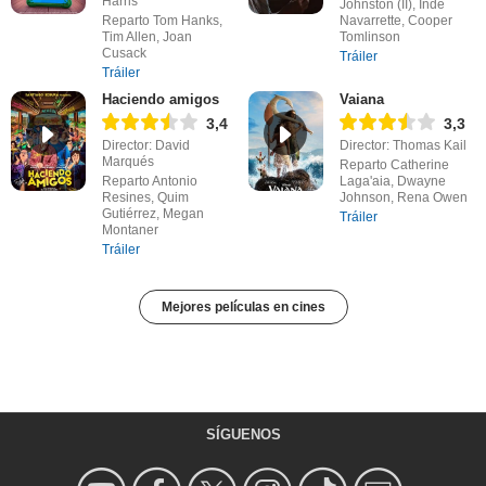
Harris
Johnston (II), Inde
Reparto Tom Hanks,
Navarrette, Cooper
Tim Allen, Joan
Tomlinson
Cusack
Tráiler
Tráiler
Haciendo amigos
Vaiana
3,4
3,3
Director: David
Director: Thomas Kail
Marqués
Reparto Catherine
Reparto Antonio
Laga'aia, Dwayne
Resines, Quim
Johnson, Rena Owen
Gutiérrez, Megan
Tráiler
Montaner
Tráiler
Mejores películas en cines
SÍGUENOS