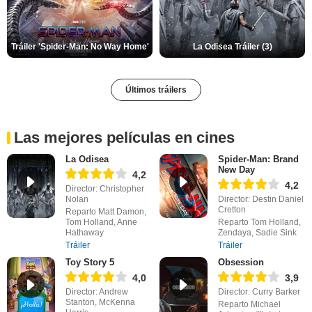
Tráiler 'Spider-Man: No Way Home'
La Odisea Tráiler (3)
Últimos tráilers
Las mejores películas en cines
La Odisea
Spider-Man: Brand
New Day
4,2
4,2
Director: Christopher
Nolan
Director: Destin Daniel
Cretton
Reparto Matt Damon,
Tom Holland, Anne
Reparto Tom Holland,
Hathaway
Zendaya, Sadie Sink
Tráiler
Tráiler
Toy Story 5
Obsession
4,0
3,9
Director: Andrew
Director: Curry Barker
Stanton, McKenna
Reparto Michael