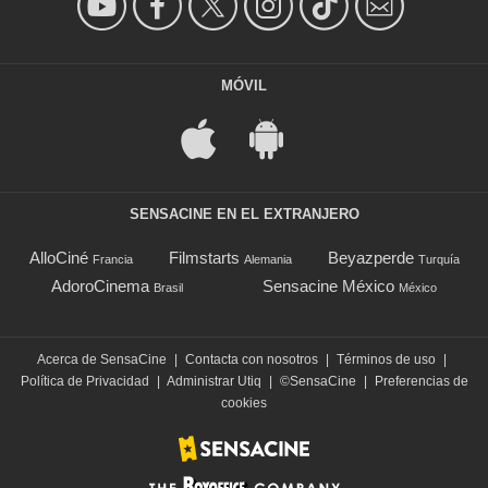
MÓVIL
SENSACINE EN EL EXTRANJERO
AlloCiné
Filmstarts
Beyazperde
Francia
Alemania
Turquía
AdoroCinema
Sensacine México
Brasil
México
Acerca de SensaCine
|
Contacta con nosotros
|
Términos de uso
|
Política de Privacidad
|
Administrar Utiq
|
©SensaCine
|
Preferencias de
cookies