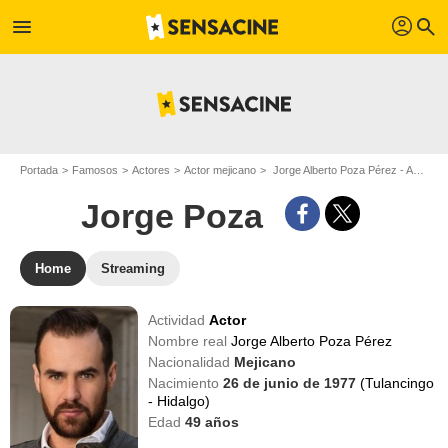
profil
menu
search
Portada
Famosos
Actores
Actor mejicano
Jorge Alberto Poza Pérez - Apodo : Jorge Poza
Jorge Poza
Home
Streaming
Actividad
Actor
Nombre real
Jorge Alberto Poza Pérez
Nacionalidad
Mejicano
Nacimiento
26 de junio de 1977
(Tulancingo
- Hidalgo)
Edad
49
años