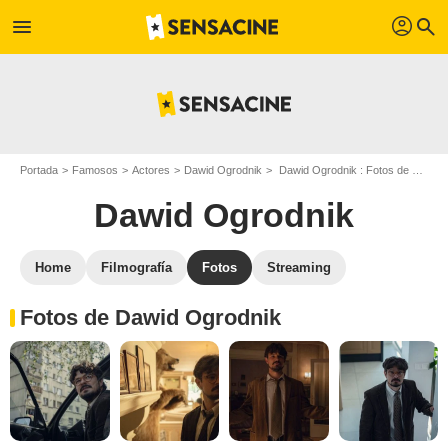
profil
menu
search
Portada
Famosos
Actores
Dawid Ogrodnik
Dawid Ogrodnik : Fotos de sus películas y series
Dawid Ogrodnik
Home
Filmografía
Fotos
Streaming
Fotos de Dawid Ogrodnik