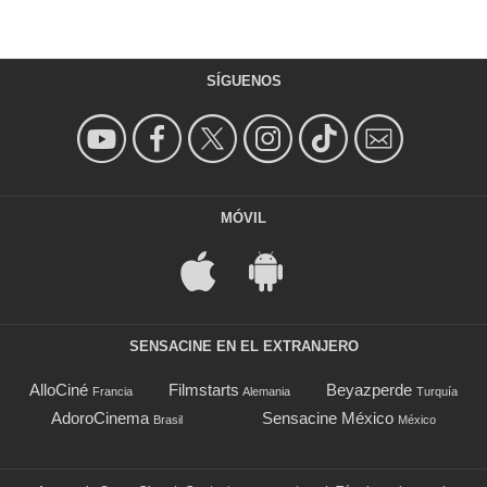
SÍGUENOS
MÓVIL
SENSACINE EN EL EXTRANJERO
AlloCiné
Filmstarts
Beyazperde
Francia
Alemania
Turquía
AdoroCinema
Sensacine México
Brasil
México