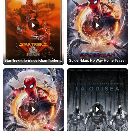
Star Trek II: la ira de Khan Tráiler VO
Spider-Man: No Way Home Teaser