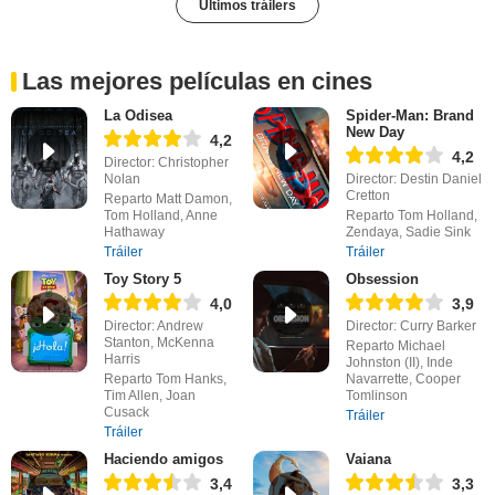
Últimos tráilers
Las mejores películas en cines
La Odisea
Spider-Man: Brand
New Day
4,2
4,2
Director: Christopher
Nolan
Director: Destin Daniel
Cretton
Reparto Matt Damon,
Tom Holland, Anne
Reparto Tom Holland,
Hathaway
Zendaya, Sadie Sink
Tráiler
Tráiler
Toy Story 5
Obsession
4,0
3,9
Director: Andrew
Director: Curry Barker
Stanton, McKenna
Reparto Michael
Harris
Johnston (II), Inde
Reparto Tom Hanks,
Navarrette, Cooper
Tim Allen, Joan
Tomlinson
Cusack
Tráiler
Tráiler
Haciendo amigos
Vaiana
3,4
3,3