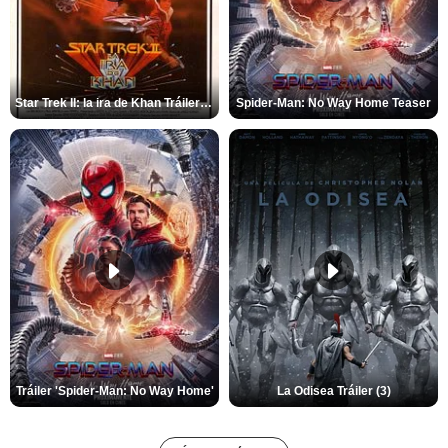
Star Trek II: la ira de Khan Tráiler VO
Spider-Man: No Way Home Teaser
Tráiler 'Spider-Man: No Way Home'
La Odisea Tráiler (3)