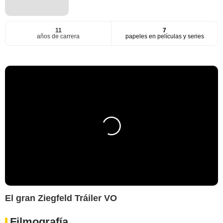
11
7
años de carrera
papeles en películas y series
El gran Ziegfeld Tráiler VO
Filmografía