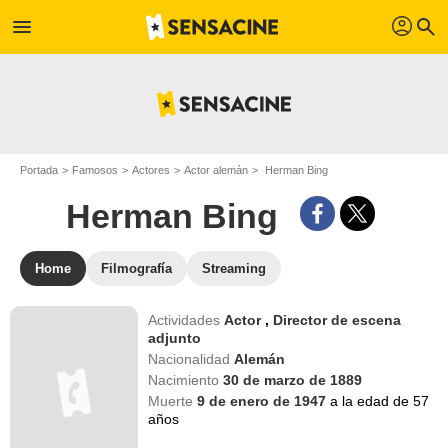
profil
menu
search
Portada
Famosos
Actores
Actor alemán
Herman Bing
Herman Bing
Home
Filmografía
Streaming
Actividades
Actor
,
Director de escena
adjunto
Nacionalidad
Alemán
Nacimiento
30 de marzo de 1889
Muerte
9 de enero de 1947
a la edad de 57
años