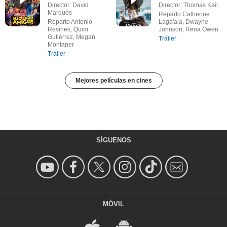
Director: David
Director: Thomas Kail
Marqués
Reparto Catherine
Reparto Antonio
Laga'aia, Dwayne
Resines, Quim
Johnson, Rena Owen
Gutiérrez, Megan
Tráiler
Montaner
Tráiler
Mejores películas en cines
SÍGUENOS
MÓVIL