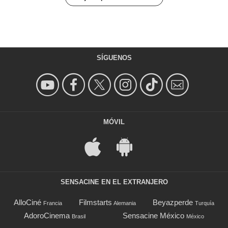
SÍGUENOS
MÓVIL
SENSACINE EN EL EXTRANJERO
AlloCiné
Filmstarts
Beyazperde
Francia
Alemania
Turquía
AdoroCinema
Sensacine México
Brasil
México