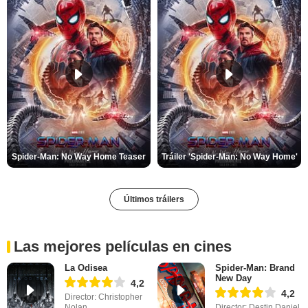
Spider-Man: No Way Home Teaser
Tráiler 'Spider-Man: No Way Home'
Últimos tráilers
Las mejores películas en cines
La Odisea
Spider-Man: Brand
New Day
4,2
4,2
Director: Christopher
Nolan
Director: Destin Daniel