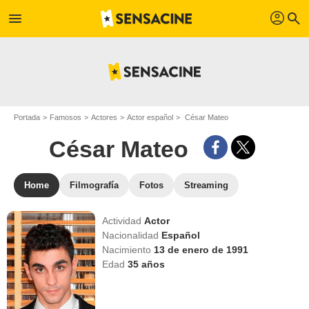
profil
menu
search
Portada
Famosos
Actores
Actor español
César Mateo
César Mateo
Home
Filmografía
Fotos
Streaming
Actividad
Actor
Nacionalidad
Español
Nacimiento
13 de enero de 1991
Edad
35
años