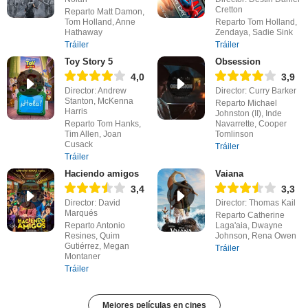
Cretton
Reparto Matt Damon,
Tom Holland, Anne
Reparto Tom Holland,
Hathaway
Zendaya, Sadie Sink
Tráiler
Tráiler
Toy Story 5
Obsession
4,0
3,9
Director: Andrew
Director: Curry Barker
Stanton, McKenna
Reparto Michael
Harris
Johnston (II), Inde
Reparto Tom Hanks,
Navarrette, Cooper
Tim Allen, Joan
Tomlinson
Cusack
Tráiler
Tráiler
Haciendo amigos
Vaiana
3,4
3,3
Director: David
Director: Thomas Kail
Marqués
Reparto Catherine
Reparto Antonio
Laga'aia, Dwayne
Resines, Quim
Johnson, Rena Owen
Gutiérrez, Megan
Tráiler
Montaner
Tráiler
Mejores películas en cines