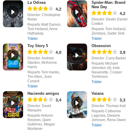
La Odisea
Spider-Man: Brand
New Day
4,2
4,2
Director: Christopher
Nolan
Director: Destin Daniel
Cretton
Reparto Matt Damon,
Tom Holland, Anne
Reparto Tom Holland,
Hathaway
Zendaya, Sadie Sink
Tráiler
Tráiler
Toy Story 5
Obsession
4,0
3,9
Director: Andrew
Director: Curry Barker
Stanton, McKenna
Reparto Michael
Harris
Johnston (II), Inde
Reparto Tom Hanks,
Navarrette, Cooper
Tim Allen, Joan
Tomlinson
Cusack
Tráiler
Tráiler
Haciendo amigos
Vaiana
3,4
3,3
Director: David
Director: Thomas Kail
Marqués
Reparto Catherine
Reparto Antonio
Laga'aia, Dwayne
Resines, Quim
Johnson, Rena Owen
Gutiérrez, Megan
Tráiler
Montaner