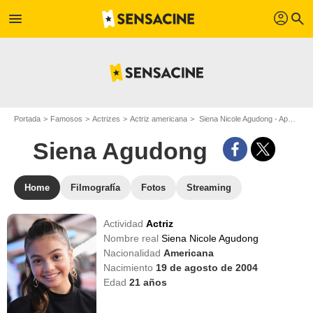
profil
menu
search
Portada
Famosos
Actrizes
Actriz americana
Siena Nicole Agudong - Apodo : Siena Agudong
Siena Agudong
Home
Filmografía
Fotos
Streaming
Actividad
Actriz
Nombre real
Siena Nicole Agudong
Nacionalidad
Americana
Nacimiento
19 de agosto de 2004
Edad
21
años