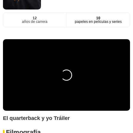
12
10
años de carrera
papeles en películas y series
El quarterback y yo Tráiler
Filmografía