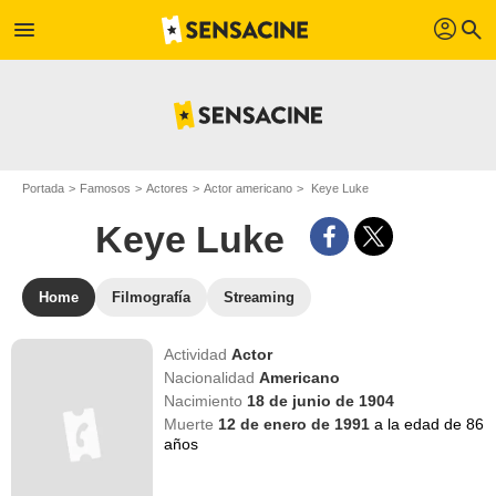
profil
menu
search
Portada
Famosos
Actores
Actor americano
Keye Luke
Keye Luke
Home
Filmografía
Streaming
Actividad
Actor
Nacionalidad
Americano
Nacimiento
18 de junio de 1904
Muerte
12 de enero de 1991
a la edad de 86
años