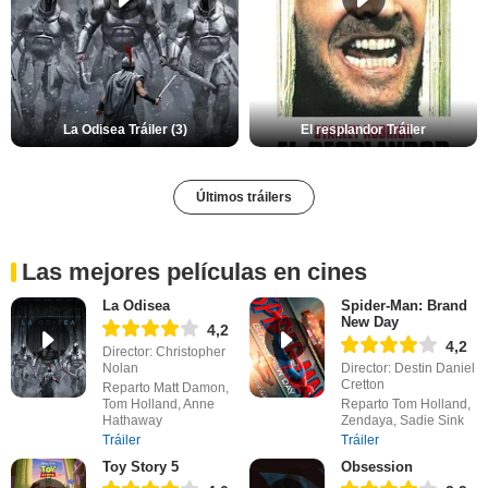
La Odisea Tráiler (3)
El resplandor Tráiler
Últimos tráilers
Las mejores películas en cines
La Odisea
Spider-Man: Brand
New Day
4,2
4,2
Director: Christopher
Nolan
Director: Destin Daniel
Cretton
Reparto Matt Damon,
Tom Holland, Anne
Reparto Tom Holland,
Hathaway
Zendaya, Sadie Sink
Tráiler
Tráiler
Toy Story 5
Obsession