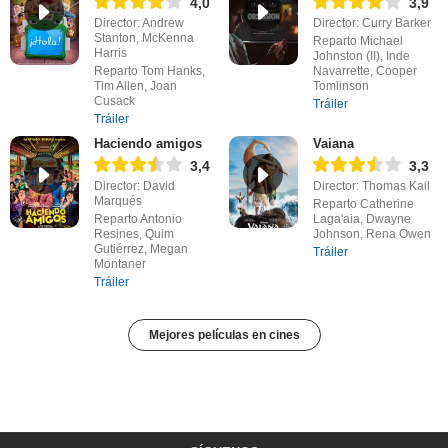
4,0
3,9
Director: Andrew
Director: Curry Barker
Stanton, McKenna
Reparto Michael
Harris
Johnston (II), Inde
Reparto Tom Hanks,
Navarrette, Cooper
Tim Allen, Joan
Tomlinson
Cusack
Tráiler
Tráiler
Haciendo amigos
Vaiana
3,4
3,3
Director: David
Director: Thomas Kail
Marqués
Reparto Catherine
Reparto Antonio
Laga'aia, Dwayne
Resines, Quim
Johnson, Rena Owen
Gutiérrez, Megan
Tráiler
Montaner
Tráiler
Mejores películas en cines