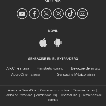
SÍGUENOS
MÓVIL
SENSACINE EN EL EXTRANJERO
AlloCiné
Filmstarts
Beyazperde
Francia
Alemania
Turquía
AdoroCinema
Sensacine México
Brasil
México
Acerca de SensaCine
|
Contacta con nosotros
|
Términos de uso
|
Política de Privacidad
|
Administrar Utiq
|
©SensaCine
|
Preferencias de
cookies