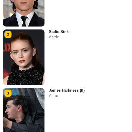
Sadie Sink
2
Actriz
James Harkness (II)
3
Actor