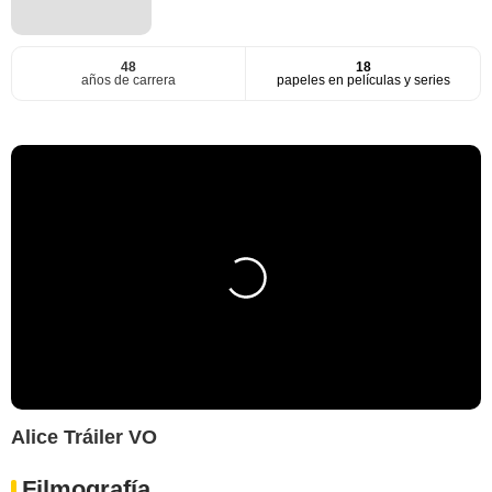
48
18
años de carrera
papeles en películas y series
Alice Tráiler VO
Filmografía