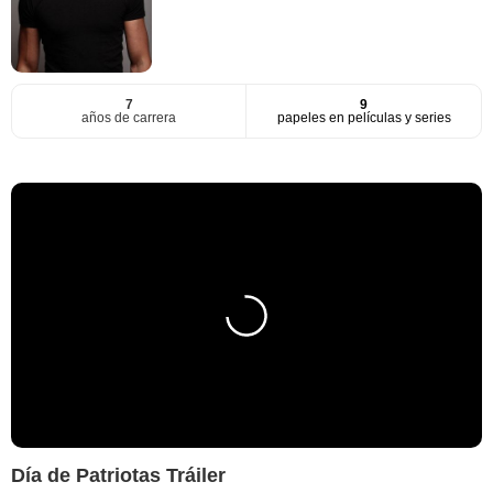
7
9
años de carrera
papeles en películas y series
Día de Patriotas Tráiler