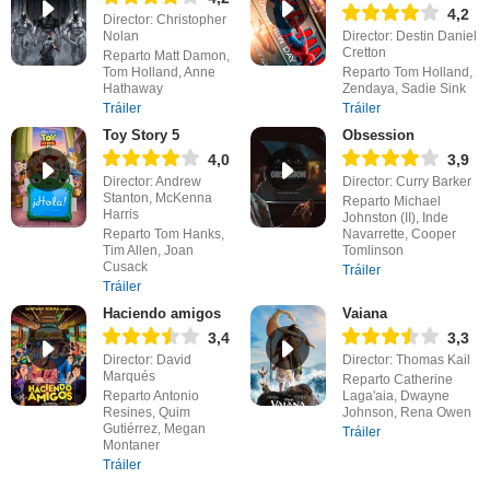
4,2
Director: Christopher
Nolan
Director: Destin Daniel
Cretton
Reparto Matt Damon,
Tom Holland, Anne
Reparto Tom Holland,
Hathaway
Zendaya, Sadie Sink
Tráiler
Tráiler
Toy Story 5
Obsession
4,0
3,9
Director: Andrew
Director: Curry Barker
Stanton, McKenna
Reparto Michael
Harris
Johnston (II), Inde
Reparto Tom Hanks,
Navarrette, Cooper
Tim Allen, Joan
Tomlinson
Cusack
Tráiler
Tráiler
Haciendo amigos
Vaiana
3,4
3,3
Director: David
Director: Thomas Kail
Marqués
Reparto Catherine
Reparto Antonio
Laga'aia, Dwayne
Resines, Quim
Johnson, Rena Owen
Gutiérrez, Megan
Tráiler
Montaner
Tráiler