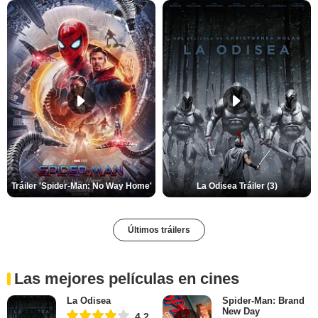
Tráiler 'Spider-Man: No Way Home'
La Odisea Tráiler (3)
Últimos tráilers
Las mejores películas en cines
La Odisea
Spider-Man: Brand
New Day
4,2