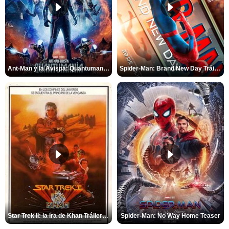
Ant-Man y la Avispa: Quantumanía Tráiler (2)
Spider-Man: Brand New Day Tráiler (3)
Star Trek II: la ira de Khan Tráiler VO
Spider-Man: No Way Home Teaser