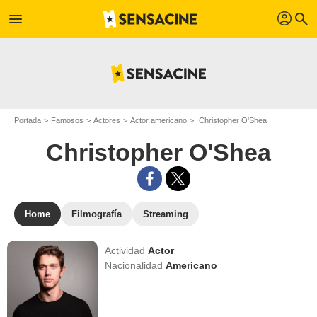
profil
menu
search
Portada
Famosos
Actores
Actor americano
Christopher O'Shea
Christopher O'Shea
Home
Filmografía
Streaming
Actividad
Actor
Nacionalidad
Americano