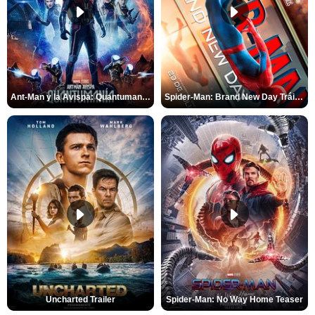
Ant-Man y la Avispa: Quantumanía Tráiler (2)
Spider-Man: Brand New Day Tráiler (3)
Uncharted Trailer
Spider-Man: No Way Home Teaser