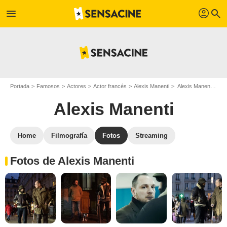
profil
menu
search
Portada
Famosos
Actores
Actor francés
Alexis Manenti
Alexis Manenti : Fotos de sus películas y series
Alexis Manenti
Home
Filmografía
Fotos
Streaming
Fotos de Alexis Manenti