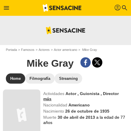
profil
menu
search
Portada
Famosos
Actores
Actor americano
Mike Gray
Mike Gray
Home
Filmografía
Streaming
Actividades
Actor
,
Guionista
,
Director
más
Nacionalidad
Americano
Nacimiento
26 de octubre de 1935
Muerte
30 de abril de 2013
a la edad de 77
años