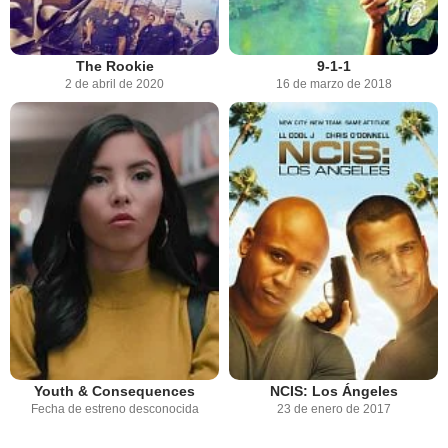
The Rookie
9-1-1
2 de abril de 2020
16 de marzo de 2018
Youth & Consequences
NCIS: Los Ángeles
Fecha de estreno desconocida
23 de enero de 2017