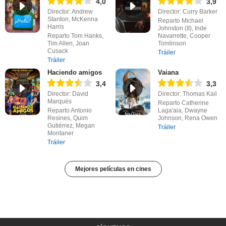
4,0
3,9
Director: Andrew
Director: Curry Barker
Stanton, McKenna
Reparto Michael
Harris
Johnston (II), Inde
Reparto Tom Hanks,
Navarrette, Cooper
Tim Allen, Joan
Tomlinson
Cusack
Tráiler
Tráiler
Haciendo amigos
Vaiana
3,4
3,3
Director: David
Director: Thomas Kail
Marqués
Reparto Catherine
Reparto Antonio
Laga'aia, Dwayne
Resines, Quim
Johnson, Rena Owen
Gutiérrez, Megan
Tráiler
Montaner
Tráiler
Mejores películas en cines