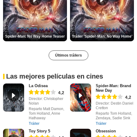
Spider-Man: No Way Home Teaser
Tráiler 'Spider-Man: No Way Home'
Últimos tráilers
Las mejores películas en cines
La Odisea
Spider-Man: Brand
New Day
4,2
4,2
Director: Christopher
Nolan
Director: Destin Daniel
Cretton
Reparto Matt Damon,
Tom Holland, Anne
Reparto Tom Holland,
Hathaway
Zendaya, Sadie Sink
Tráiler
Tráiler
Toy Story 5
Obsession