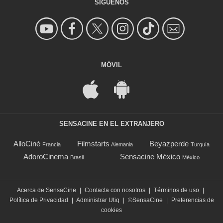
SÍGUENOS
MÓVIL
SENSACINE EN EL EXTRANJERO
AlloCiné
Filmstarts
Beyazperde
Francia
Alemania
Turquía
AdoroCinema
Sensacine México
Brasil
México
Acerca de SensaCine
|
Contacta con nosotros
|
Términos de uso
|
Política de Privacidad
|
Administrar Utiq
|
©SensaCine
|
Preferencias de
cookies