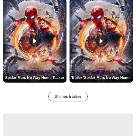
Spider-Man: No Way Home Teaser
Tráiler 'Spider-Man: No Way Home'
Últimos tráilers