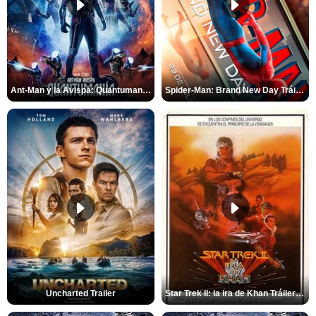
Ant-Man y la Avispa: Quantumanía Tráiler (2)
Spider-Man: Brand New Day Tráiler (3)
Uncharted Trailer
Star Trek II: la ira de Khan Tráiler VO