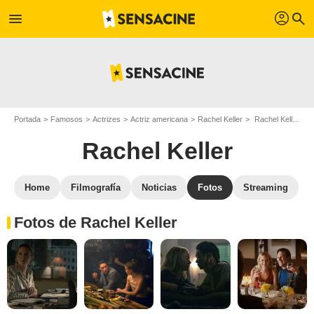
profil
menu
search
Portada
Famosos
Actrizes
Actriz americana
Rachel Keller
Rachel Keller : Fotos de sus películas y series
Rachel Keller
Home
Filmografía
Noticias
Fotos
Streaming
Fotos de Rachel Keller