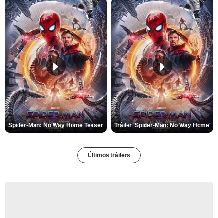
Spider-Man: No Way Home Teaser
Tráiler 'Spider-Man: No Way Home'
Últimos tráilers