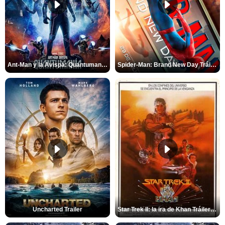
Ant-Man y la Avispa: Quantumanía Tráiler (2)
Spider-Man: Brand New Day Tráiler (3)
Uncharted Trailer
Star Trek II: la ira de Khan Tráiler VO