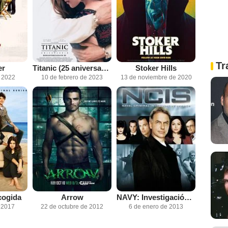
Tr
er
Titanic (25 aniversario)
Stoker Hills
e 2022
10 de febrero de 2023
13 de noviembre de 2020
cogida
Arrow
NAVY: Investigación criminal
e 2017
22 de octubre de 2012
6 de enero de 2013