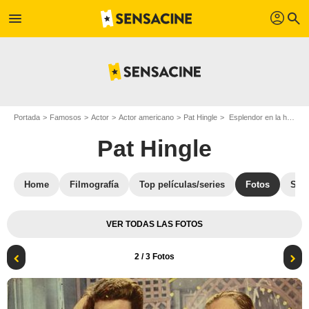
profil
menu
search
Portada
Famosos
Actor
Actor americano
Pat Hingle
Esplendor en la hierba : Foto Pat Hingle, Elia Kazan, Warren Beatty
Pat Hingle
Home
Filmografía
Top películas/series
Fotos
Str
VER TODAS LAS FOTOS
2
/ 3 Fotos