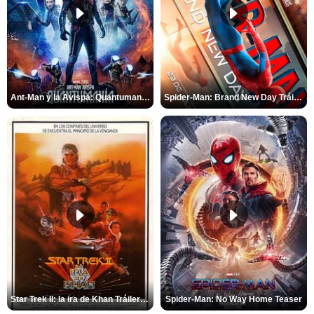
Ant-Man y la Avispa: Quantumanía Tráiler (2)
Spider-Man: Brand New Day Tráiler (3)
Star Trek II: la ira de Khan Tráiler VO
Spider-Man: No Way Home Teaser