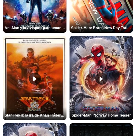
Ant-Man y la Avispa: Quantumanía Tráiler (2)
Spider-Man: Brand New Day Tráiler (3)
Star Trek II: la ira de Khan Tráiler VO
Spider-Man: No Way Home Teaser