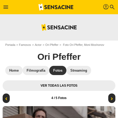
profil
menu
search
Portada
Famosos
Actor
Ori Pfeffer
Foto Ori Pfeffer, Moni Moshonov
Ori Pfeffer
Home
Filmografía
Fotos
Streaming
VER TODAS LAS FOTOS
4
/ 5 Fotos