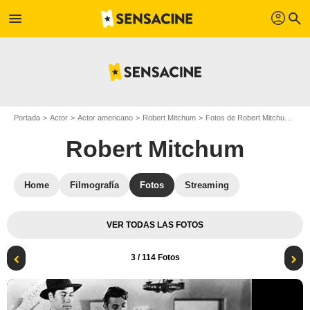
profil
menu
search
Portada
Actor
Actor americano
Robert Mitchum
Fotos de Robert Mitchum
Re
Robert Mitchum
Home
Filmografía
Fotos
Streaming
VER TODAS LAS FOTOS
3
/ 114 Fotos