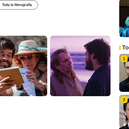
Toda la filmografía
To
1
2