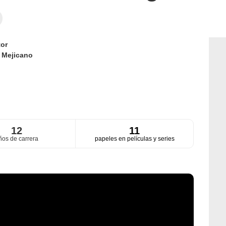
or
d
Mejicano
12
11
ños de carrera
papeles en películas y series