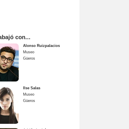
abajó con...
Alonso Ruizpalacios
Museo
Güeros
Ilse Salas
Museo
Güeros