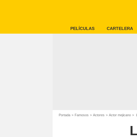
PELÍCULAS
CARTELERA
Portada
Famosos
Actores
Actor mejicano
L
L