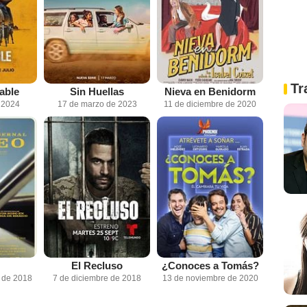
Tr
able
Sin Huellas
Nieva en Benidorm
e 2024
17 de marzo de 2023
11 de diciembre de 2020
El Recluso
¿Conoces a Tomás?
 de 2018
7 de diciembre de 2018
13 de noviembre de 2020