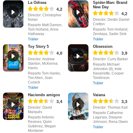
La Odisea
Spider-Man: Brand
New Day
4,2
4,2
Director: Christopher
Nolan
Director: Destin Daniel
Cretton
Reparto Matt Damon,
Tom Holland, Anne
Reparto Tom Holland,
Hathaway
Zendaya, Sadie Sink
Tráiler
Tráiler
Toy Story 5
Obsession
4,0
3,9
Director: Andrew
Director: Curry Barker
Stanton, McKenna
Reparto Michael
Harris
Johnston (II), Inde
Reparto Tom Hanks,
Navarrette, Cooper
Tim Allen, Joan
Tomlinson
Cusack
Tráiler
Tráiler
Haciendo amigos
Vaiana
3,4
3,3
Director: David
Director: Thomas Kail
Marqués
Reparto Catherine
Reparto Antonio
Laga'aia, Dwayne
Resines, Quim
Johnson, Rena Owen
Gutiérrez, Megan
Tráiler
Montaner