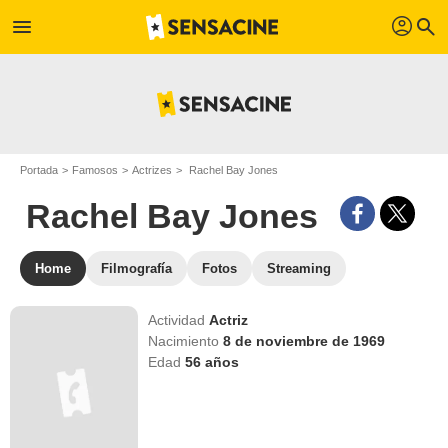
profil
menu
search
Portada
Famosos
Actrizes
Rachel Bay Jones
Rachel Bay Jones
Home
Filmografía
Fotos
Streaming
Actividad
Actriz
Nacimiento
8 de noviembre de 1969
Edad
56
años