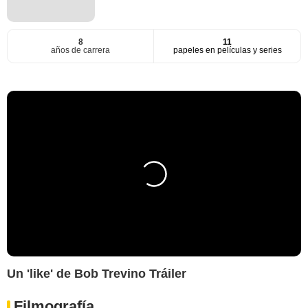
8
11
años de carrera
papeles en películas y series
Un 'like' de Bob Trevino Tráiler
Filmografía