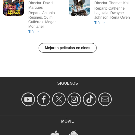
Director: David
Director: Thomas Kail
Marqués
Reparto Catherine
Reparto Antonio
Laga'aia, Dwayne
Resines, Quim
Johnson, Rena Owen
Gutiérrez, Megan
Tráiler
Montaner
Tráiler
Mejores películas en cines
SÍGUENOS
MÓVIL