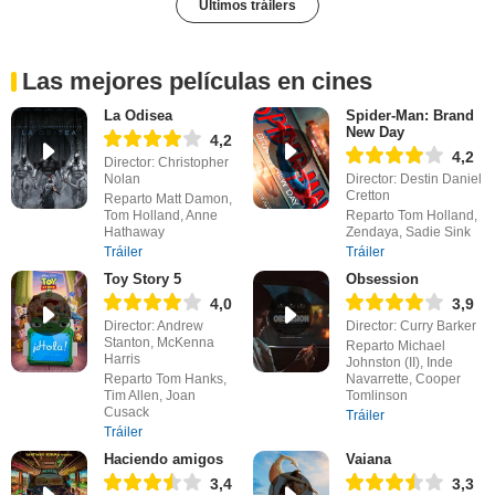
Últimos tráilers
Las mejores películas en cines
La Odisea
Spider-Man: Brand
New Day
4,2
4,2
Director: Christopher
Nolan
Director: Destin Daniel
Cretton
Reparto Matt Damon,
Tom Holland, Anne
Reparto Tom Holland,
Hathaway
Zendaya, Sadie Sink
Tráiler
Tráiler
Toy Story 5
Obsession
4,0
3,9
Director: Andrew
Director: Curry Barker
Stanton, McKenna
Reparto Michael
Harris
Johnston (II), Inde
Reparto Tom Hanks,
Navarrette, Cooper
Tim Allen, Joan
Tomlinson
Cusack
Tráiler
Tráiler
Haciendo amigos
Vaiana
3,4
3,3