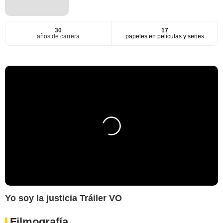
30
17
años de carrera
papeles en películas y series
Yo soy la justicia Tráiler VO
Filmografía