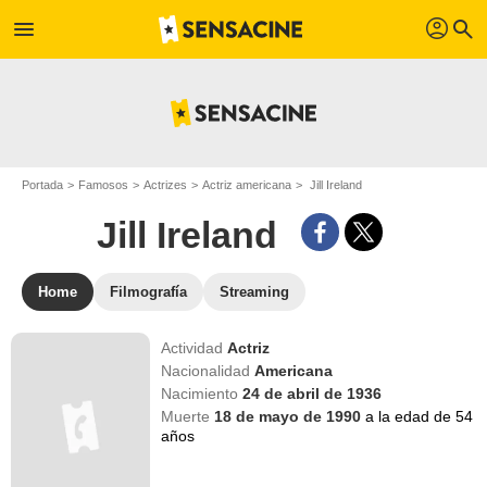
profil
menu
search
Portada
Famosos
Actrizes
Actriz americana
Jill Ireland
Jill Ireland
Home
Filmografía
Streaming
Actividad
Actriz
Nacionalidad
Americana
Nacimiento
24 de abril de 1936
Muerte
18 de mayo de 1990
a la edad de 54
años