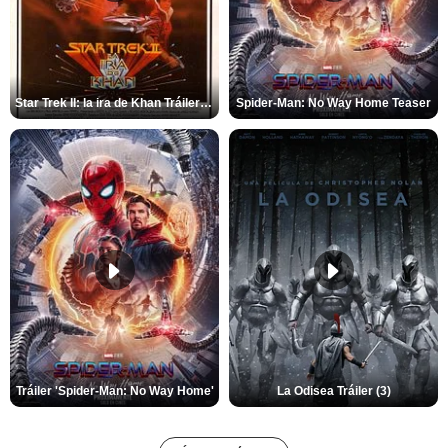
Star Trek II: la ira de Khan Tráiler VO
Spider-Man: No Way Home Teaser
Tráiler 'Spider-Man: No Way Home'
La Odisea Tráiler (3)