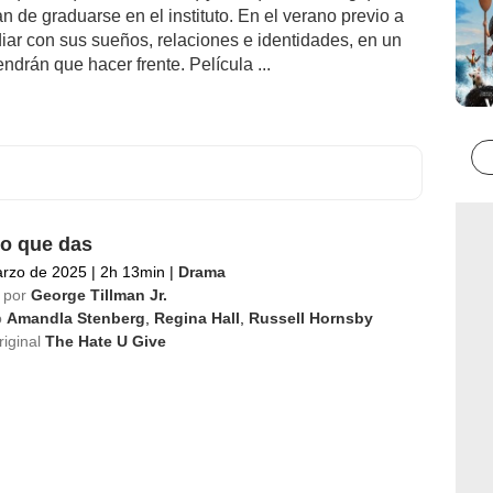
 de graduarse en el instituto. En el verano previo a
idiar con sus sueños, relaciones e identidades, en un
endrán que hacer frente. Película ...
io que das
arzo de 2025
|
2h 13min
|
Drama
 por
George Tillman Jr.
o
Amandla Stenberg
,
Regina Hall
,
Russell Hornsby
riginal
The Hate U Give