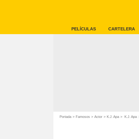
PELÍCULAS
CARTELERA
Portada
Famosos
Actor
K.J. Apa
K.J. Apa :