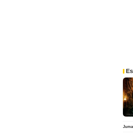
Es
Juman