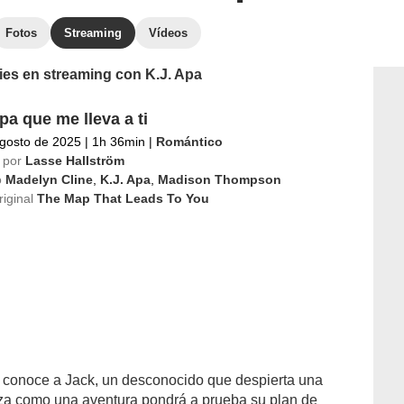
Fotos
Streaming
Vídeos
ries en streaming con K.J. Apa
pa que me lleva a ti
gosto de 2025
|
1h 36min
|
Romántico
 por
Lasse Hallström
o
Madelyn Cline
,
K.J. Apa
,
Madison Thompson
riginal
The Map That Leads To You
r conoce a Jack, un desconocido que despierta una
za como una aventura pondrá a prueba su plan de