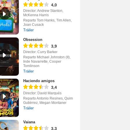
4,0
Director: Andrew Stanton,
McKenna Harris
Reparto Tom Hanks, Tim Allen,
Joan Cusack
Tráiler
Obsession
3,9
Director: Curry Barker
Reparto Michael Johnston (II),
Inde Navarrette, Cooper
Tomlinson
Tráiler
Haciendo amigos
3,4
Director: David Marqués
Reparto Antonio Resines, Quim
Gutiérrez, Megan Montaner
Tráiler
Vaiana
3,3