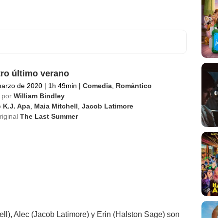
ro último verano
marzo de 2020
|
1h 49min
|
Comedia
,
Romántico
 por
William Bindley
o
K.J. Apa
,
Maia Mitchell
,
Jacob Latimore
riginal
The Last Summer
ell), Alec (Jacob Latimore) y Erin (Halston Sage) son