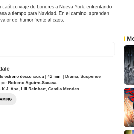
 caótico viaje de Londres a Nueva York, enfrentando
 casa a tiempo para Navidad. En el camino, aprenden
 valor del humor frente al caos.
Me
dale
de estreno desconocida
|
42 min.
|
Drama
,
Suspense
 por
Roberto Aguirre-Sacasa
o
K.J. Apa
,
Lili Reinhart
,
Camila Mendes
AMING