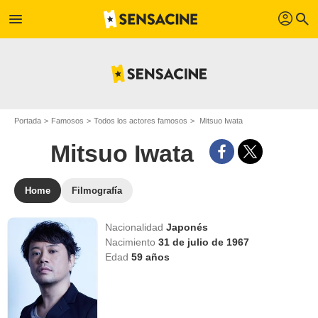
profil
menu
search
Portada
Famosos
Todos los actores famosos
Mitsuo Iwata
Mitsuo Iwata
Home
Filmografía
Nacionalidad
Japonés
Nacimiento
31 de julio de 1967
Edad
59
años