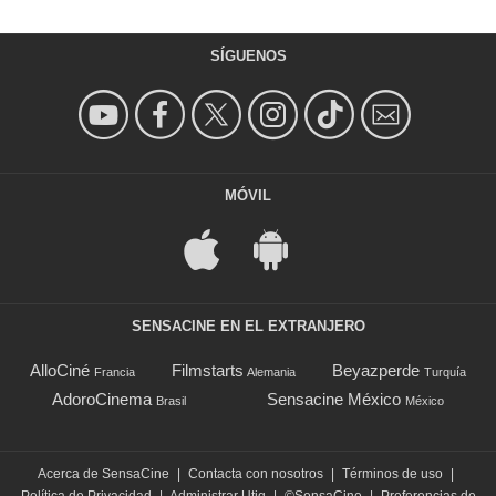
SÍGUENOS
MÓVIL
SENSACINE EN EL EXTRANJERO
AlloCiné
Filmstarts
Beyazperde
Francia
Alemania
Turquía
AdoroCinema
Sensacine México
Brasil
México
Acerca de SensaCine
|
Contacta con nosotros
|
Términos de uso
|