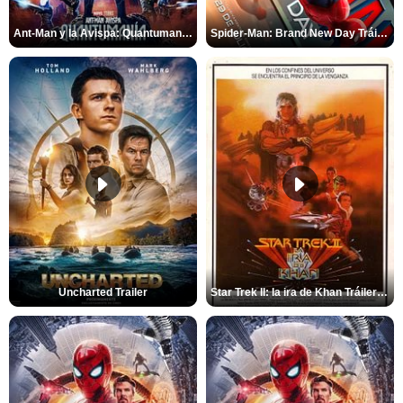
Ant-Man y la Avispa: Quantumanía Tráiler (2)
Spider-Man: Brand New Day Tráiler (3)
Uncharted Trailer
Star Trek II: la ira de Khan Tráiler VO