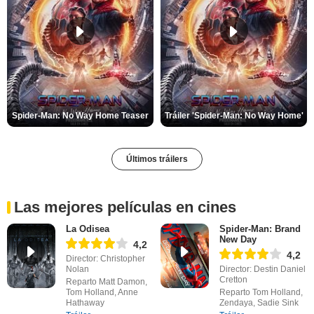
Spider-Man: No Way Home Teaser
Tráiler 'Spider-Man: No Way Home'
Últimos tráilers
Las mejores películas en cines
La Odisea
Spider-Man: Brand
New Day
4,2
4,2
Director: Christopher
Nolan
Director: Destin Daniel
Cretton
Reparto Matt Damon,
Tom Holland, Anne
Reparto Tom Holland,
Hathaway
Zendaya, Sadie Sink