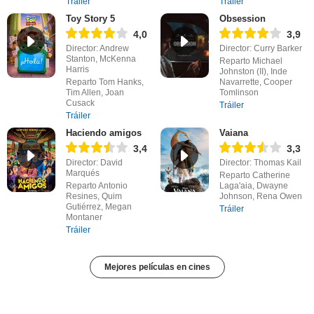
Tráiler
Tráiler
Toy Story 5
Obsession
4,0
3,9
Director: Andrew
Director: Curry Barker
Stanton, McKenna
Reparto Michael
Harris
Johnston (II), Inde
Reparto Tom Hanks,
Navarrette, Cooper
Tim Allen, Joan
Tomlinson
Cusack
Tráiler
Tráiler
Haciendo amigos
Vaiana
3,4
3,3
Director: David
Director: Thomas Kail
Marqués
Reparto Catherine
Reparto Antonio
Laga'aia, Dwayne
Resines, Quim
Johnson, Rena Owen
Gutiérrez, Megan
Tráiler
Montaner
Tráiler
Mejores películas en cines