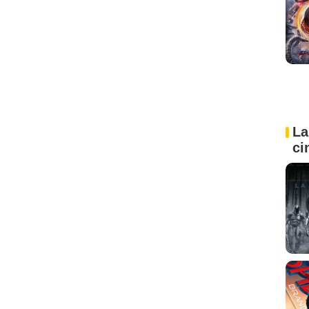
La
ci