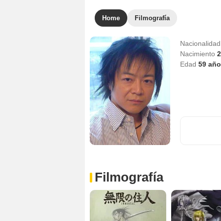
Home
Filmografía
Nacionalida
Nacimiento
2
Edad
59
año
Filmografía