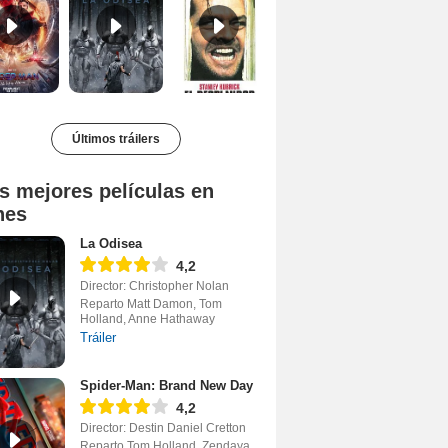
Últimos tráilers
s mejores películas en
nes
La Odisea
4,2
Director: Christopher Nolan
Reparto Matt Damon, Tom
Holland, Anne Hathaway
Tráiler
Spider-Man: Brand New Day
4,2
Director: Destin Daniel Cretton
Reparto Tom Holland, Zendaya,