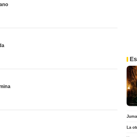
rano
da
Es
rmina
Juman
La ot