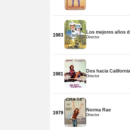
Los mejores años d
1983
Director
Dos hacia Californi
1981
Director
Norma Rae
1979
Director