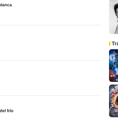
blanca
Tr
del frío