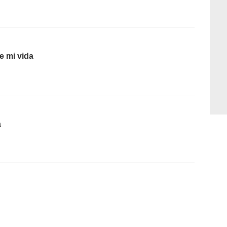
e mi vida
a