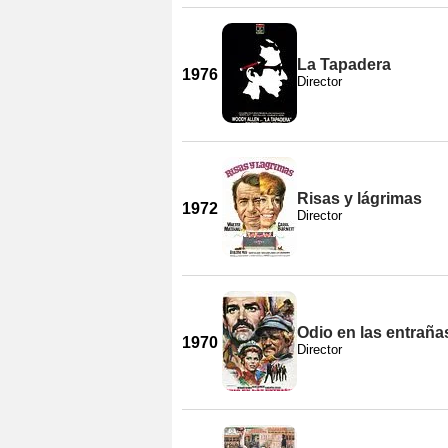
La Tapadera
1976
Director
Risas y lágrimas
1972
Director
Odio en las entraña
1970
Director