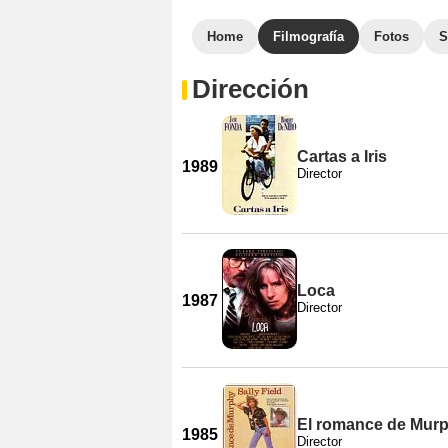
Home
Filmografía
Fotos
S
Dirección
Cartas a Iris
1989
Director
Loca
1987
Director
El romance de Mur
1985
Director