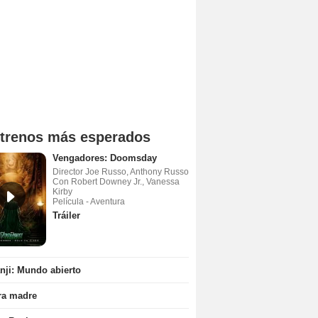
trenos más esperados
Vengadores: Doomsday
Director Joe Russo, Anthony Russo
Con Robert Downey Jr., Vanessa
Kirby
Película - Aventura
Tráiler
ji: Mundo abierto
ra madre