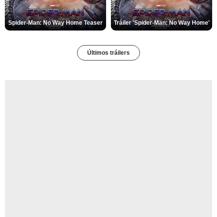
Spider-Man: No Way Home Teaser
Tráiler 'Spider-Man: No Way Home'
Últimos tráilers