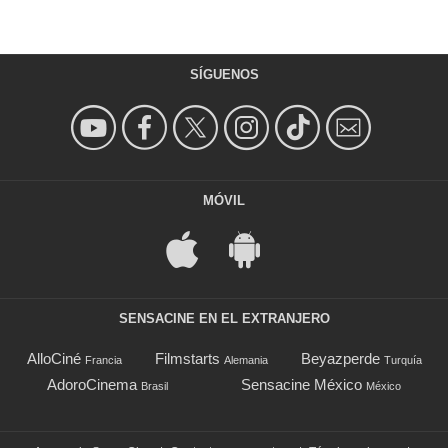
SÍGUENOS
MÓVIL
SENSACINE EN EL EXTRANJERO
AlloCiné
Filmstarts
Beyazperde
Francia
Alemania
Turquía
AdoroCinema
Sensacine México
Brasil
México