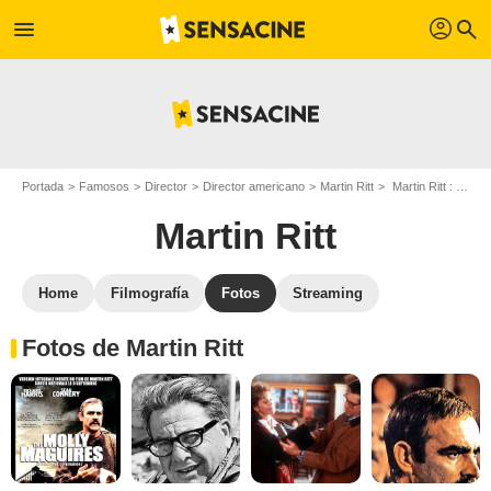
profil
menu
search
Portada
Famosos
Director
Director americano
Martin Ritt
Martin Ritt : Fotos de sus películas y series
Martin Ritt
Home
Filmografía
Fotos
Streaming
Fotos de Martin Ritt