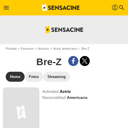
profil
menu
search
Portada
Famosos
Actrizes
Actriz americana
Bre-Z
Bre-Z
Home
Fotos
Streaming
Actividad
Actriz
Nacionalidad
Americana