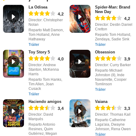
La Odisea
Spider-Man: Brand
New Day
4,2
4,2
Director: Christopher
Nolan
Director: Destin Daniel
Cretton
Reparto Matt Damon,
Tom Holland, Anne
Reparto Tom Holland,
Hathaway
Zendaya, Sadie Sink
Tráiler
Tráiler
Toy Story 5
Obsession
4,0
3,9
Director: Andrew
Director: Curry Barker
Stanton, McKenna
Reparto Michael
Harris
Johnston (II), Inde
Reparto Tom Hanks,
Navarrette, Cooper
Tim Allen, Joan
Tomlinson
Cusack
Tráiler
Tráiler
Haciendo amigos
Vaiana
3,4
3,3
Director: David
Director: Thomas Kail
Marqués
Reparto Catherine
Reparto Antonio
Laga'aia, Dwayne
Resines, Quim
Johnson, Rena Owen
Gutiérrez, Megan
Tráiler