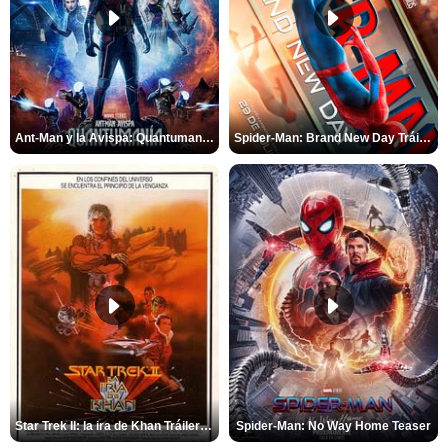
Ant-Man y la Avispa: Quantumanía Tráiler (2)
Spider-Man: Brand New Day Tráiler (3)
Star Trek II: la ira de Khan Tráiler VO
Spider-Man: No Way Home Teaser