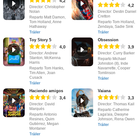
4,2
4,2
Director: Christopher
Nolan
Director: Destin Daniel
Cretton
Reparto Matt Damon,
Tom Holland, Anne
Reparto Tom Holland,
Hathaway
Zendaya, Sadie Sink
Tráiler
Tráiler
Toy Story 5
Obsession
4,0
3,9
Director: Andrew
Director: Curry Barker
Stanton, McKenna
Reparto Michael
Harris
Johnston (II), Inde
Reparto Tom Hanks,
Navarrette, Cooper
Tim Allen, Joan
Tomlinson
Cusack
Tráiler
Tráiler
Haciendo amigos
Vaiana
3,4
3,3
Director: David
Director: Thomas Kail
Marqués
Reparto Catherine
Reparto Antonio
Laga'aia, Dwayne
Resines, Quim
Johnson, Rena Owen
Gutiérrez, Megan
Tráiler
Montaner
Tráiler