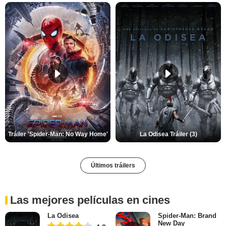
Tráiler 'Spider-Man: No Way Home'
La Odisea Tráiler (3)
Últimos tráilers
Las mejores películas en cines
La Odisea
Spider-Man: Brand
New Day