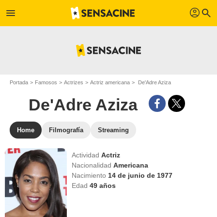
profil
menu
search
Portada
Famosos
Actrizes
Actriz americana
De'Adre Aziza
De'Adre Aziza
Home
Filmografía
Streaming
Actividad
Actriz
Nacionalidad
Americana
Nacimiento
14 de junio de 1977
Edad
49
años