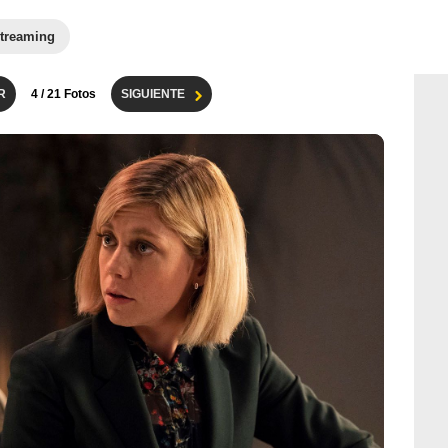
treaming
R
4
/ 21 Fotos
SIGUIENTE