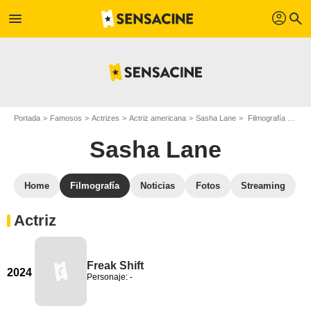
profil
menu
search
Portada
Famosos
Actrizes
Actriz americana
Sasha Lane
Filmografía Sasha Lane
Sasha Lane
Home
Filmografía
Noticias
Fotos
Streaming
Actriz
Freak Shift
2024
Personaje: -