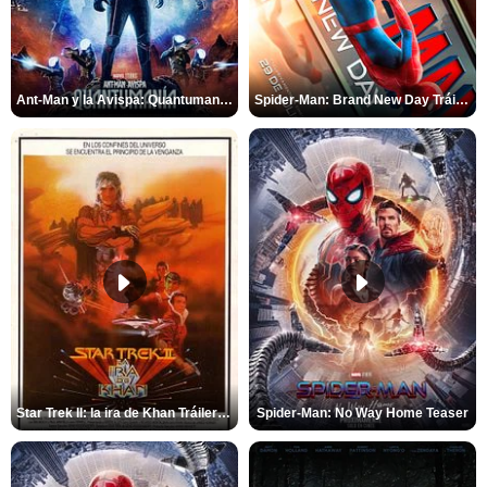
Ant-Man y la Avispa: Quantumanía Tráiler (2)
Spider-Man: Brand New Day Tráiler (3)
Star Trek II: la ira de Khan Tráiler VO
Spider-Man: No Way Home Teaser